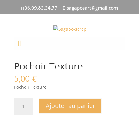
06.99.83.34.77
sagaposart@gmail.com
Accueil
/
ENCRES/POCHOIRS
/ Pochoir Texture
Pochoir Texture
5,00
€
Pochoir Texture
quantité
Ajouter au panier
de
Pochoir
Texture