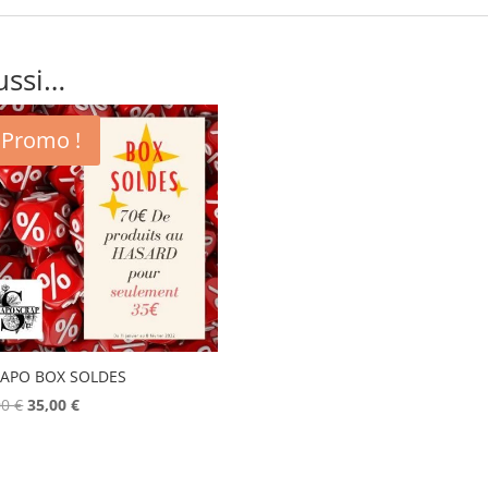
ussi…
Promo !
APO BOX SOLDES
Le
Le
00
€
35,00
€
prix
prix
initial
actuel
était :
est :