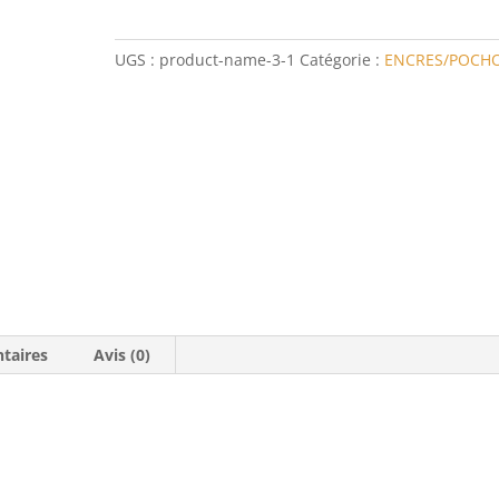
laine
UGS :
product-name-3-1
Catégorie :
ENCRES/POCHO
taires
Avis (0)