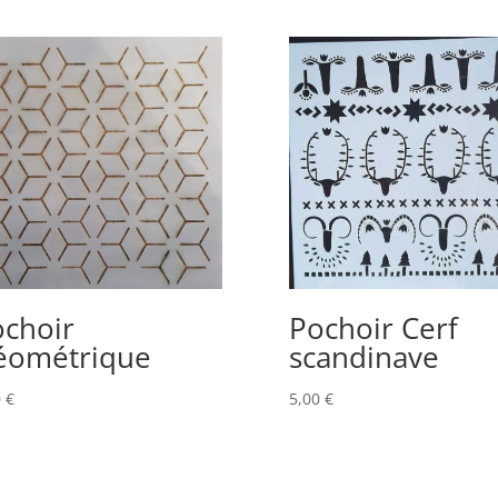
70,00 €.
35,00 €.
ochoir
Pochoir Cerf
éométrique
scandinave
0
€
5,00
€