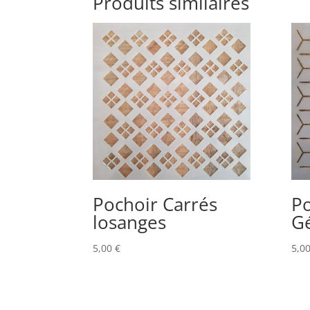
Produits similaires
Pochoir Carrés
P
losanges
G
5,00
€
5,0