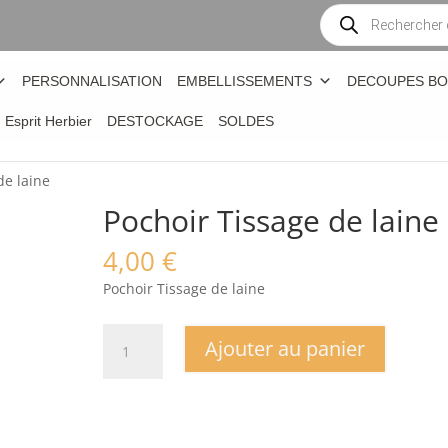
Recherche
de
produits
PERSONNALISATION
EMBELLISSEMENTS
DECOUPES BO
n Esprit Herbier
DESTOCKAGE
SOLDES
de laine
Pochoir Tissage de laine
4,00
€
Pochoir Tissage de laine
quantité
Ajouter au panier
de
Pochoir
Tissage
de