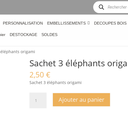
Recherche
de
produits
PERSONNALISATION
EMBELLISSEMENTS
DECOUPES BOIS
bier
DESTOCKAGE
SOLDES
 éléphants origami
Sachet 3 éléphants orig
2,50
€
Sachet 3 éléphants origami
quantité
Ajouter au panier
de
Sachet
3
éléphants