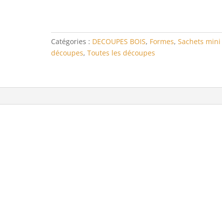
scandinave
4
Catégories :
DECOUPES BOIS
,
Formes
,
Sachets mini
découpes
,
Toutes les découpes