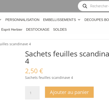
Recherche
de
produits
PERSONNALISATION
EMBELLISSEMENTS
DECOUPES BO
n Esprit Herbier
DESTOCKAGE
SOLDES
uilles scandinave 4
Sachets feuilles scandin
4
2,50
€
Sachets feuilles scandinave 4
quantité
Ajouter au panier
de
Sachets
feuilles