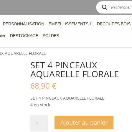
Recherche
de
produits
PERSONNALISATION
EMBELLISSEMENTS
DECOUPES BOIS
bier
DESTOCKAGE
SOLDES
AUX AQUARELLE FLORALE
SET 4 PINCEAUX
AQUARELLE FLORALE
68,90
€
SET 4 PINCEAUX AQUARELLE FLORALE
4 en stock
quantité
Ajouter au panier
de
SET