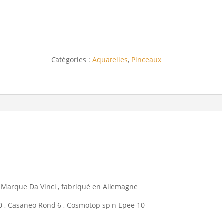
4
PINCEAUX
AQUARELLE
FLORALE
Catégories :
Aquarelles
,
Pinceaux
 . Marque Da Vinci , fabriqué en Allemagne
 0 , Casaneo Rond 6 , Cosmotop spin Epee 10