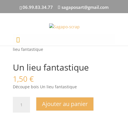
06.99.83.34.77
sagaposart@gmail.com
Accueil
/
DECOUPES BOIS
/
Toutes les découpes
/ Un
lieu fantastique
Un lieu fantastique
1,50
€
Découpe bois Un lieu fantastique
quantité
Ajouter au panier
de
Un
lieu
fantastique