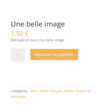
Une belle image
1,50
€
Découpe en bois Une belle image
quantité
Ajouter au panier
de
Une
belle
image
Catégories :
Mots
,
Mots français
,
Photo
,
Toutes les
découpes