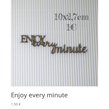
Enjoy every minute
1,50
€