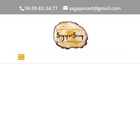
06.99.83.34.77
sagaposart@gmail.com
Accueil
/
DECOUPES BOIS
/
Mots
/ Une belle image