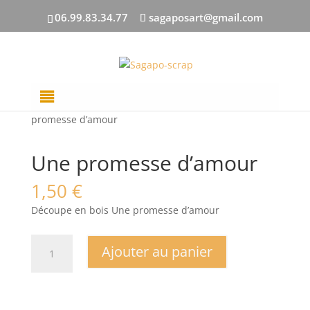
06.99.83.34.77
sagaposart@gmail.com
Accueil
/
DECOUPES BOIS
/
Mots français
/ Une
promesse d’amour
Une promesse d’amour
1,50
€
Découpe en bois Une promesse d’amour
quantité
Ajouter au panier
de
Une
promesse
d'amour