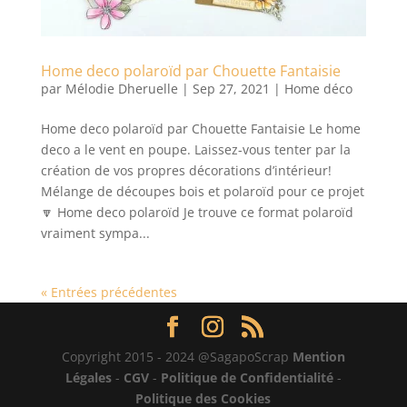
Home deco polaroïd par Chouette Fantaisie
par
Mélodie Dheruelle
|
Sep 27, 2021
|
Home déco
Home deco polaroïd par Chouette Fantaisie Le home
deco a le vent en poupe. Laissez-vous tenter par la
création de vos propres décorations d’intérieur!
Mélange de découpes bois et polaroïd pour ce projet
🔽 Home deco polaroïd Je trouve ce format polaroïd
vraiment sympa...
« Entrées précédentes
Copyright 2015 - 2024 @SagapoScrap
Mention
Légales
-
CGV
-
Politique de Confidentialité
-
Politique des Cookies