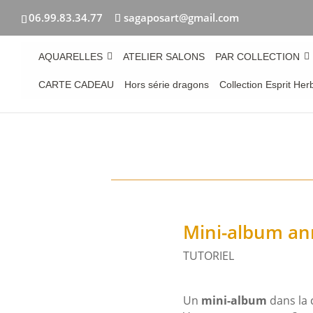
06.99.83.34.77
sagaposart@gmail.com
AQUARELLES
ATELIER SALONS
PAR COLLECTION
CARTE CADEAU
Hors série dragons
Collection Esprit Her
Mini-album ann
TUTORIEL
Un
mini-album
dans la 