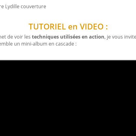
TUTORIEL en VIDEO :
et de voir les
techniques utilisées en action
, je vous inv
semble un mini-album en cascade :