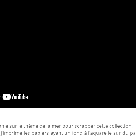
ie sur le thème de la mer pour scrapper cette collection.
 j’imprime les papiers ayant un fond à l’aquarelle sur du pap