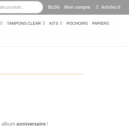
BLOG
Mon compte
Articles 0
TAMPONS CLEAR
KITS
POCHOIRS
PAPIERS
un album
anniversaire
!