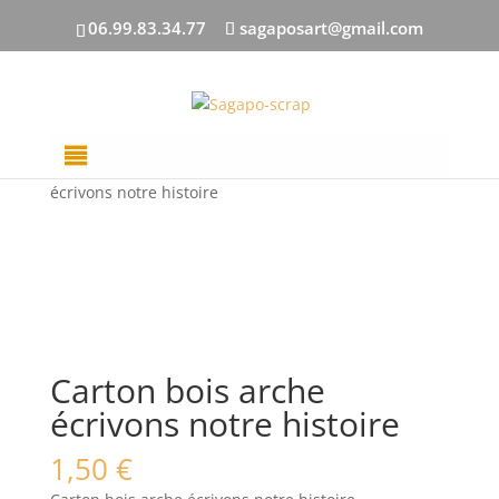
06.99.83.34.77
sagaposart@gmail.com
Accueil
/
DECOUPES BOIS
/
Floral
/ Carton bois arche
écrivons notre histoire
Carton bois arche
écrivons notre histoire
1,50
€