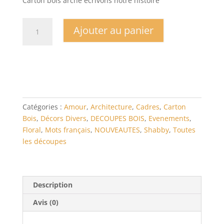
Carton bois arche écrivons notre histoire
quantité
Ajouter au panier
de
Carton
bois
arche
écrivons
notre
histoire
Catégories :
Amour
,
Architecture
,
Cadres
,
Carton
Bois
,
Décors Divers
,
DECOUPES BOIS
,
Evenements
,
Floral
,
Mots français
,
NOUVEAUTES
,
Shabby
,
Toutes
les découpes
Description
Avis (0)