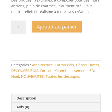
Des briques irrégulières, à composer pour des murs
anciens, plein de charmes , d’authenticité . Pour
mettre relief, et réalisme à toutes vos créations !
quantité
Ajouter au panier
de
Carton
bois
Lot
de
briques
difformes
Catégories :
Architecture
,
Carton Bois
,
Décors Divers
,
DECOUPES BOIS
,
Formes
,
Kit embellissements 3D
,
Noel
,
NOUVEAUTES
,
Toutes les découpes
Description
Avis (0)