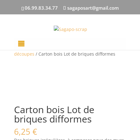
06.99.83.34.77
sagaposart@gmail.com
Accueil
/
DECOUPES BOIS
/
Toutes les
découpes
/ Carton bois Lot de briques difformes
Carton bois Lot de
briques difformes
6,25
€