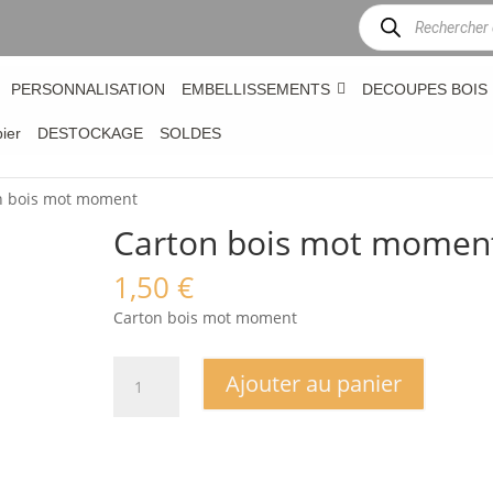
Recherche
de
produits
PERSONNALISATION
EMBELLISSEMENTS
DECOUPES BOIS
bier
DESTOCKAGE
SOLDES
n bois mot moment
Carton bois mot momen
1,50
€
Carton bois mot moment
quantité
Ajouter au panier
de
Carton
bois
mot