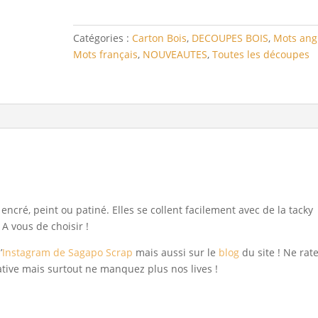
moment
Catégories :
Carton Bois
,
DECOUPES BOIS
,
Mots ang
Mots français
,
NOUVEAUTES
,
Toutes les découpes
ncré, peint ou patiné. Elles se collent facilement avec de la tacky
 A vous de choisir !
’
Instagram de Sagapo Scrap
mais aussi sur le
blog
du site ! Ne rat
éative mais surtout ne manquez plus nos lives !