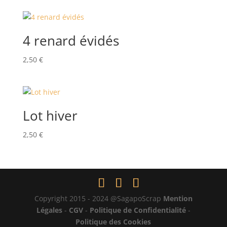
4 renard évidés
2,50
€
Lot hiver
2,50
€
Copyright 2015 - 2024 @SagapoScrap
Mention
Légales
-
CGV
-
Politique de Confidentialité
-
Politique des Cookies