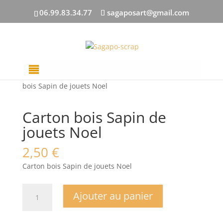
06.99.83.34.77
sagaposart@gmail.com
Accueil
/
DECOUPES BOIS
/
Bébé - Enfant
/ Carton
bois Sapin de jouets Noel
Carton bois Sapin de
jouets Noel
2,50
€
Carton bois Sapin de jouets Noel
quantité
Ajouter au panier
de
Carton