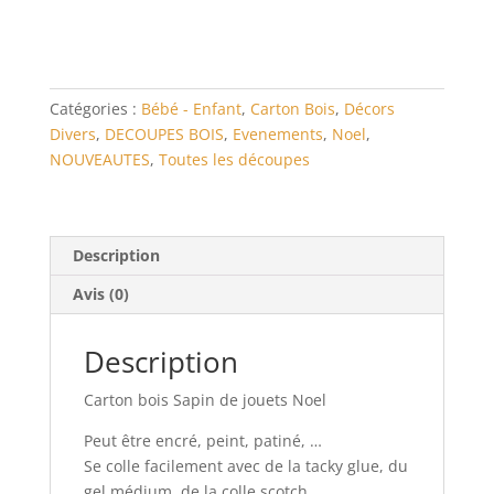
bois
Sapin
de
jouets
Noel
Catégories :
Bébé - Enfant
,
Carton Bois
,
Décors
Divers
,
DECOUPES BOIS
,
Evenements
,
Noel
,
NOUVEAUTES
,
Toutes les découpes
Description
Avis (0)
Description
Carton bois Sapin de jouets Noel
Peut être encré, peint, patiné, …
Se colle facilement avec de la tacky glue, du
gel médium, de la colle scotch , …