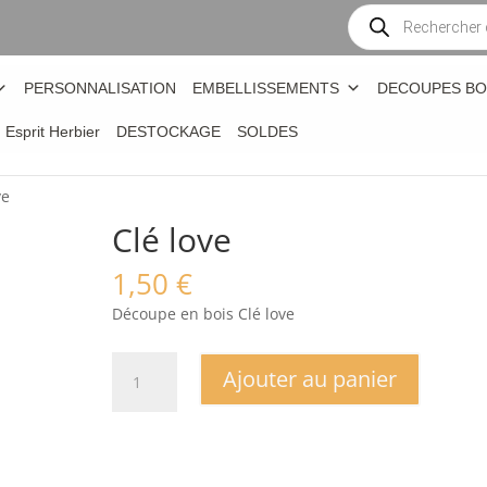
Recherche
de
produits
PERSONNALISATION
EMBELLISSEMENTS
DECOUPES BO
n Esprit Herbier
DESTOCKAGE
SOLDES
ve
Clé love
1,50
€
Découpe en bois Clé love
quantité
Ajouter au panier
de
Clé
love