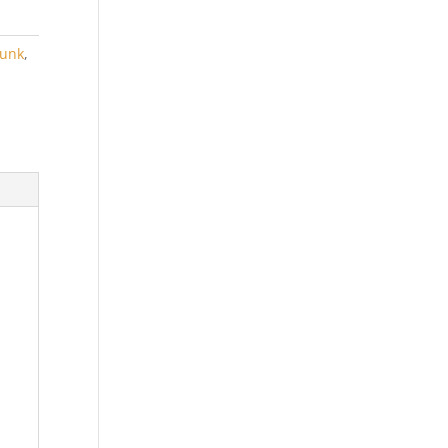
unk
,