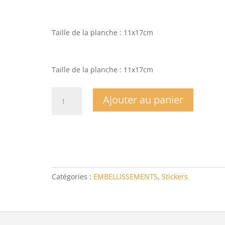
Taille de la planche : 11x17cm
Taille de la planche : 11x17cm
quantité
Ajouter au panier
de
Planche
Stickers
Automne
rustique
Catégories :
EMBELLISSEMENTS
,
Stickers