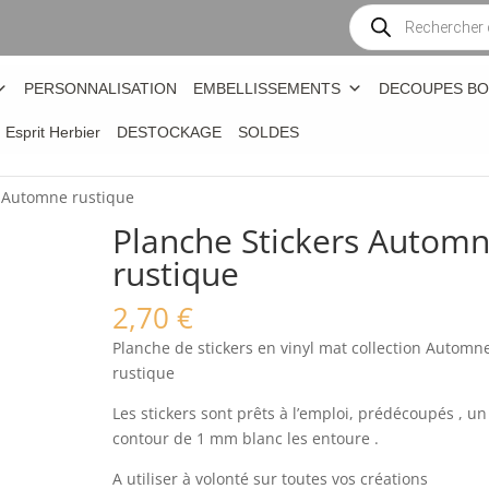
Recherche
de
produits
PERSONNALISATION
EMBELLISSEMENTS
DECOUPES BO
n Esprit Herbier
DESTOCKAGE
SOLDES
s Automne rustique
Planche Stickers Autom
rustique
2,70
€
Planche de stickers en vinyl mat collection Automn
rustique
Les stickers sont prêts à l’emploi, prédécoupés , un
contour de 1 mm blanc les entoure .
A utiliser à volonté sur toutes vos créations