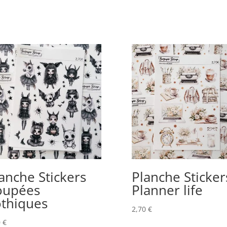
anche Stickers
Planche Sticker
oupées
Planner life
othiques
2,70
€
0
€