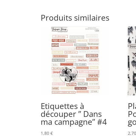
Produits similaires
Etiquettes à
Pl
découper ” Dans
P
ma campagne” #4
g
1,80
€
2,7