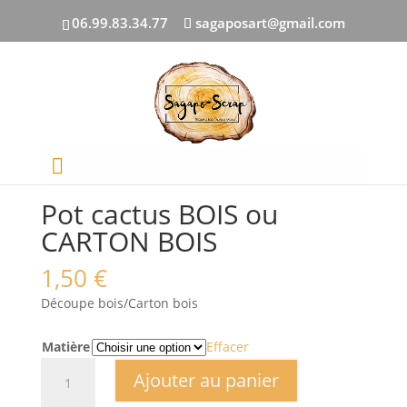
06.99.83.34.77
sagaposart@gmail.com
Accueil
/
DECOUPES BOIS
/
Nature
/ Pot cactus BOIS
ou CARTON BOIS
Pot cactus BOIS ou
CARTON BOIS
1,50
€
Découpe bois/Carton bois
Matière
Effacer
quantité
Ajouter au panier
de