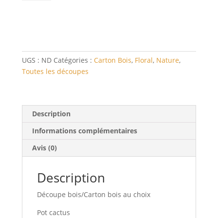
Pot
cactus
BOIS
ou
CARTON
BOIS
UGS :
ND
Catégories :
Carton Bois
,
Floral
,
Nature
,
Toutes les découpes
Description
Informations complémentaires
Avis (0)
Description
Découpe bois/Carton bois au choix
Pot cactus