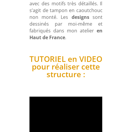
avec des motifs très détaillés. Il
s’agit de tampon en caoutchouc
non monté. Les
designs
sont
dessinés par moi-même et
fabriqués dans mon atelier
en
Haut de France
.
TUTORIEL en VIDEO
pour réaliser cette
structure :