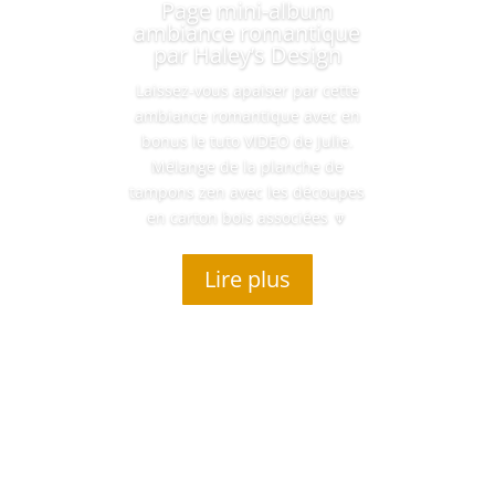
Page mini-album
ambiance romantique
par Haley’s Design
Laissez-vous apaiser par cette
ambiance romantique avec en
bonus le tuto VIDEO de Julie.
Mélange de la planche de
tampons zen avec les découpes
en carton bois associées 🔽
Lire plus