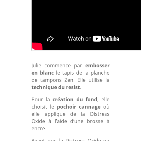
Julie commence par
embosser
en blanc
le tapis de la planche
de tampons Zen. Elle utilise la
technique du resist
.
Pour la
création du fond
, elle
choisit le
pochoir cannage
où
elle applique de la Distress
Oxide à l’aide d’une brosse à
encre.
Avant que la Distress Oxide ne